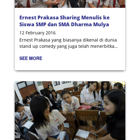
Ernest Prakasa Sharing Menulis ke
Siswa SMP dan SMA Dharma Mulya
Surabaya
12 February 2016
Ernest Prakasa yang biasanya dikenal di dunia
stand up comedy yang juga telah menerbitkan
4 buku mengaku senang karena baru kali ini,
SEE MORE