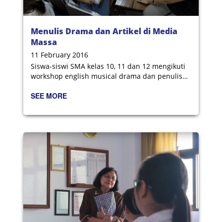
Menulis Drama dan Artikel di Media
Massa
11 February 2016
Siswa-siswi SMA kelas 10, 11 dan 12 mengikuti
workshop english musical drama dan penulisan
essai serta artikel di media massa pada 22
SEE MORE
Januari 2016. Ini merupakan hari keempat
Dharma Mulya's Boook Part