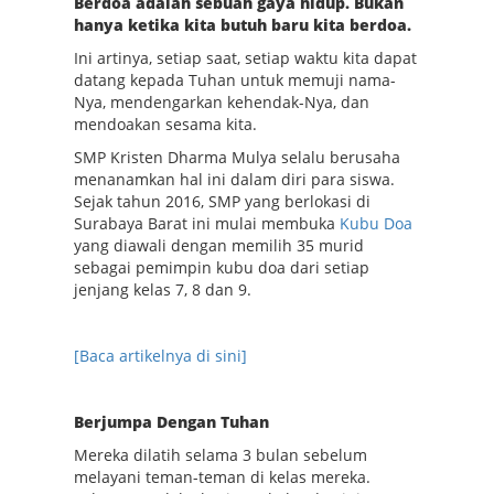
Berdoa adalah sebuah gaya hidup. Bukan
hanya ketika kita butuh baru kita berdoa.
Ini artinya, setiap saat, setiap waktu kita dapat
datang kepada Tuhan untuk memuji nama-
Nya, mendengarkan kehendak-Nya, dan
mendoakan sesama kita.
SMP Kristen Dharma Mulya selalu berusaha
menanamkan hal ini dalam diri para siswa.
Sejak t
ahun 2016
,
SMP
yang berlokasi di
Surabaya Barat ini
mulai membuka
Kubu Doa
yang diawali dengan memilih 35 murid
sebagai
p
emimpin
k
ubu doa dari setiap
jenjang kelas 7,
8 dan 9.
[Baca artikelnya di sini]
Berjumpa Dengan Tuhan
Mereka
dilatih
selama 3 bulan sebelum
melayani teman-teman di kelas
mereka
.