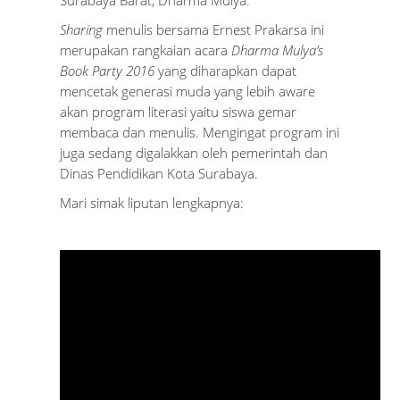
Surabaya Barat, Dharma Mulya.
Sharing
menulis bersama Ernest Prakarsa ini
merupakan rangkaian acara
Dharma Mulya’s
Book Party 2016
yang diharapkan dapat
mencetak generasi muda yang lebih aware
akan program literasi yaitu siswa gemar
membaca dan menulis. Mengingat program ini
juga sedang digalakkan oleh pemerintah dan
Dinas Pendidikan Kota Surabaya.
Mari simak liputan lengkapnya: